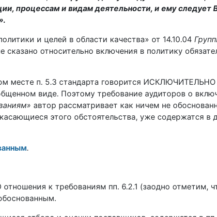
ии, процессам и видам деятельности, и ему следует
».
олитики и целей в области качества» от 14.10.04
Групп
не сказано относительно включения в политику обя­зат
нном месте п. 5.3 стандарта говорится ИСКЛЮЧИ­ТЕЛЬ
общенном виде. Поэтому требование аудиторов о включ
ованиям»
автор рассматривает как ничем не обоснован
, касающиеся этого обстоятельства, уже со­держатся
­ванным
.
ношения к требованиям пп. 6.2.1 (заодно отметим, что 
обоснованным.