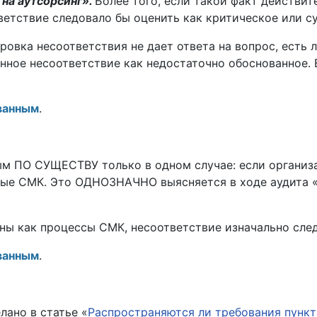
на аут­сорсинг».
Более того, если такой факт действи
вет­ствие следовало бы оценить как критическое или с
овка несоответствия не дает ответа на вопрос, есть л
анное несоответствие как недостаточно обосно­ванное.
­ванным
.
вым ПО СУЩЕСТВУ только в одном случае: если орг
ые СМК. Это ОДНОЗНАЧНО выясняется в ходе аудита «н
ы как процессы СМК, несоответствие изначально след
­ванным
.
лано в статье «
Распространяются ли требования пункта