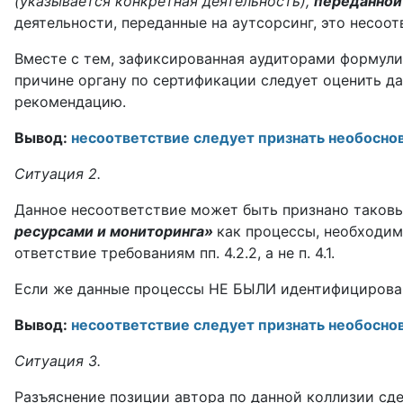
(указы­вается конкретная деятельность),
переданной 
дея­тельности, переданные на аутсорсинг, это несоот
Вместе с тем, зафиксированная аудиторами фор­мулир
причине органу по сертификации следует оце­нить д
рекомендацию.
Вывод:
несоответствие следует признать необосно
Ситуация 2.
Данное несоответствие может быть признано тако
ресурсами и мониторинга»
как процессы, необходим
ответствие требованиям пп. 4.2.2, а не п. 4.1.
Если же данные процессы НЕ БЫЛИ идентифи­цирован
Вывод:
несоответствие следует признать необосно
Ситуация 3.
Разъяснение позиции автора по данной коллизии сде