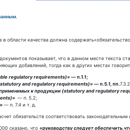
­ванным
.
ика в области качества должна содержать
«обязатель­ств
 документов показывает, что в данном месте текста ст
яю­щих добавлений, тогда как в других местах говори
le regulatory requirements)»
— п.1.1;
atu­tory and regulatory requirements)»
— п.5.1, пп.
7.3.2
и­менимых к продукции (statutory and regulatory re­qu
ments)»
— п. 5.2;
)»
— п. 7.4 и т. д.
 насчет обязательств соответствовать законодательным
2000 сказано, что
«руководству следует обеспечить,чт