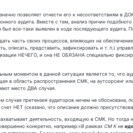
означно позволяет отнести его к несоответствиям в 
онного аудита. Вместе с тем, анализ причин подобног
он был все-таки выявлен в ходе последующего аудита. 
дать часть своих процессов, влияющих на обеспечение
ь, описать, представить, зафиксировать и т. п.) упра
изации НЕЧЕГО, и она НЕ ОБЯЗАНА специально фиксиров
альным моментом в данной ситуации является то, что
щая в область распространения СМК, на аутсорсинг или
еют место ДВА случая.
ом случае претензия аудиторов ничем не обоснова­на, 
 счет НЕТ (сказано, что описание должно присутство­
захватывает деятельность, входящую в СМК. Но тогда 
вершенно конкретно, например:
«В рамках СМ К не
иде