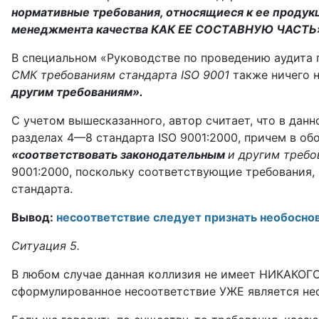
нормативные требования, относящиеся к ее продукц
менеджмента качества КАК ЕЕ СОСТАВНУЮ ЧАСТЬ
В специальном «Руководстве по проведению ауди­та п
СМК требованиям стандарта ISO 9001
также ничего 
другим требованиям».
С учетом вышесказанного, автор считает, что в да
разделах 4—8 стандарта ISO 9001:2000, причем в об
«соответствовать законодательным
и другим треб
9001:2000, поскольку соответствующие тре­бования
стандарта.
Вывод:
несоответствие следует признать необосно
Ситуация 5.
В любом случае данная коллизия не имеет НИКАКОГО от
сформулированное несоответствие УЖЕ является не­